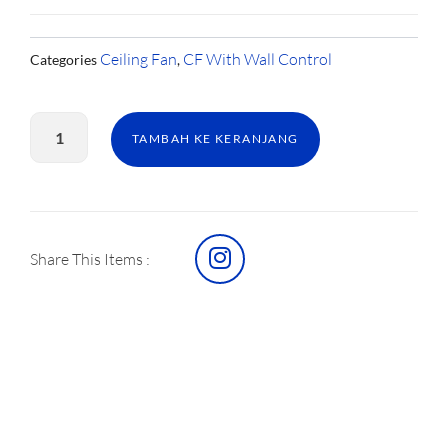
Ceiling Fan
CF With Wall Control
Categories
,
Kuantitas
CF
TAMBAH KE KERANJANG
MTEDMA
TORNADO
54IN
SILVER
I
Share This Items :
n
s
t
a
g
r
a
m