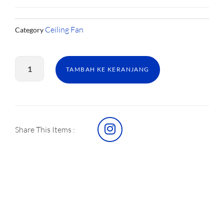
Ceiling Fan
Category
Kuantitas
CF
TAMBAH KE KERANJANG
MTEDMA
ULTRA
52IN
CHAMPAGNE
I
Share This Items :
n
s
t
a
g
r
a
m