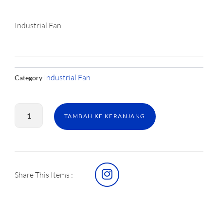
Industrial Fan
Industrial Fan
Category
Kuantitas
Industrial
TAMBAH KE KERANJANG
Fan
K12CG1
I
Share This Items :
n
s
t
a