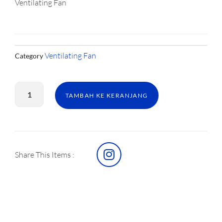
Ventilating Fan
Ventilating Fan
Category
Kuantitas
Ventilating
TAMBAH KE KERANJANG
Fan
38CDG
I
Share This Items :
n
s
t
a
g