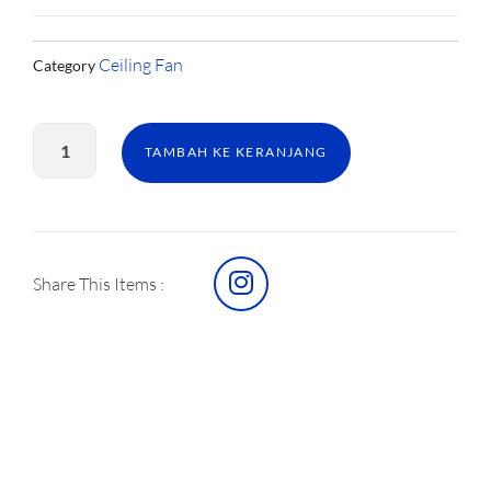
Ceiling Fan
Category
Kuantitas
CF
TAMBAH KE KERANJANG
MTEDMA
MINI2
15IN
WALNUT
I
Share This Items :
n
s
t
a
g
r
a
m